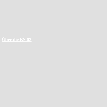
Wissensangebote
Hotelfachschule
Meisterschulen
Über die BS 03
Wofür wir stehen
Ansprechpartner:innen und Gremien
Unterstützungsangebote
Kooperationspartner
Nachhaltigkeitsmanagement
Qualitätsmanagement
Hausordnung
Schulförderverein