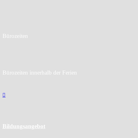
T:
040 42859-3429
F: 040 42859-3128
E:
info@bs03.hamburg.de
Bürozeiten
Mo bis Do: 07:30 bis 15:30 Uhr
Fr: 07:30 bis 14:00 Uhr
Bürozeiten innerhalb der Ferien
Mo bis Fr:
9:00 bis 13:00 Uhr

© 2026 | BS 03 Hamburg
Bildungsangebot
Alle Berufsausbildungen