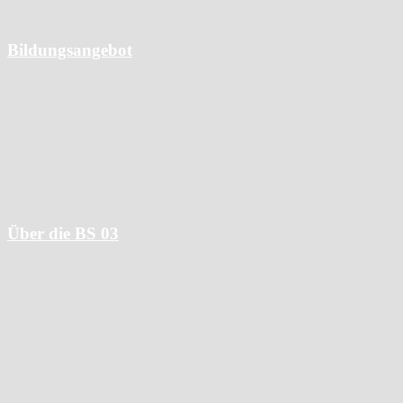
Bildungsangebot
Alle Berufsausbildungen
Wissensangebote
Hotelfachschule
Meisterschulen
Über die BS 03
Wofür wir stehen
Ansprechpartner:innen und Gremien
Unterstützungsangebote
Kooperationspartner
Nachhaltigkeitsmanagement