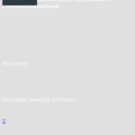
Lebensmittelhandwerk
Angerstraße 4
22087 Hamburg
T:
040 42859-3429
F: 040 42859-3128
E:
info@bs03.hamburg.de
Bürozeiten
Mo bis Do: 07:30 bis 15:30 Uhr
Fr: 07:30 bis 14:00 Uhr
Bürozeiten innerhalb der Ferien
Mo bis Fr:
9:00 bis 13:00 Uhr

© 2026 | BS 03 Hamburg