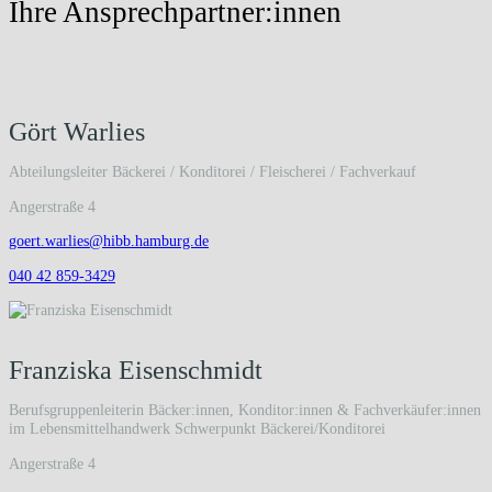
Ihre Ansprechpartner:innen
Gört Warlies
Abteilungsleiter Bäckerei / Konditorei / Fleischerei / Fachverkauf
Angerstraße 4
goert.warlies@hibb.hamburg.de
040 42 859-3429
Franziska Eisenschmidt
Berufsgruppenleiterin Bäcker:innen, Konditor:innen & Fachverkäufer:innen
im Lebensmittelhandwerk Schwerpunkt Bäckerei/Konditorei
Angerstraße 4