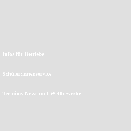
Nachhaltigkeitsmanagement
Qualitätsmanagement
Hausordnung
Schulförderverein
Infos für Betriebe
Schüler:innenservice
Termine, News und Wettbewerbe
Kontakt und Anfahrt
Impressum
Datenschutz