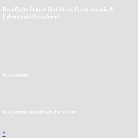
Berufliche Schule Hotellerie, Gastronomie &
Lebensmittelhandwerk
Angerstraße 4
22087 Hamburg
T:
040 42859-3429
F: 040 42859-3128
E:
info@bs03.hamburg.de
Bürozeiten
Mo bis Do: 07:30 bis 15:30 Uhr
Fr: 07:30 bis 14:00 Uhr
Bürozeiten innerhalb der Ferien
Mo bis Fr:
9:00 bis 13:00 Uhr
