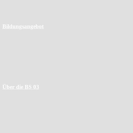
© 2026 | BS 03 Hamburg
Bildungsangebot
Alle Berufsausbildungen
Wissensangebote
Hotelfachschule
Meisterschulen
Über die BS 03
Wofür wir stehen
Ansprechpartner:innen und Gremien
Unterstützungsangebote
Kooperationspartner