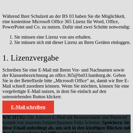
Während Ihrer Schulzeit an der BS 03 haben Sie die Möglichkeit,
eine kostenlose Microsoft Office 365 Lizenz für Word, Office,
PowerPoint und Co. zu nutzen. Dafür sind zwei Schritte notwendig:
Sie müssen eine Lizenz von uns erhalten.
Sie müssen sich mit dieser Lizenz an Ihren Geräten einloggen.
1. Lizenzvergabe
Schreiben Sie eine E-Mail mit Ihrem Vor- und Nachnamen sowie
der Klassenbezeichnung an
office.365@bs03.hamburg.de. Geben
Sie in der Betreffzeile bitte „Microsoft Office“ an, damit wir Ihre E-
Mail schnell zuordnen können. Wenn Sie möchten, können Sie eine
vorgefertigte E-Mail nutzen, in dem Sie einfach auf den
untenstehenden
Button klicken:
E-Mail schreiben
WICHTIG:
Die Antwort-E-Mail mit Benutzername und Passwort
kommt
von unserem Ansprechpartner Felix Schober.
Speichern Sie
diese Email unbedingt ab, um sich in den künftigen Blöcken mit