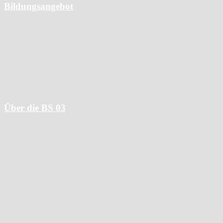
Bildungsangebot
Alle Berufsausbildungen
Wissensangebote
Hotelfachschule
Meisterschulen
Über die BS 03
Wofür wir stehen
Ansprechpartner:innen und Gremien
Unterstützungsangebote
Kooperationspartner
Nachhaltigkeitsmanagement
Qualitätsmanagement