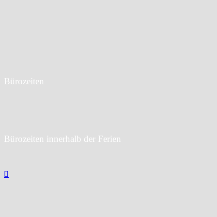
Angerstraße 4
22087 Hamburg
T:
040 42859-3429
F: 040 42859-3128
E:
info@bs03.hamburg.de
Bürozeiten
Mo bis Do: 07:30 bis 15:30 Uhr
Fr: 07:30 bis 14:00 Uhr
Bürozeiten innerhalb der Ferien
Mo bis Fr:
9:00 bis 13:00 Uhr

© 2026 | BS 03 Hamburg